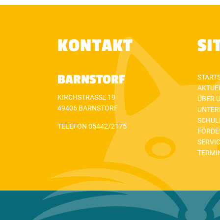
KONTAKT
SI
BARNSTORF
STARTS
AKTUE
KIRCHSTRASSE 19
ÜBER 
49406 BARNSTORF
UNTER
SCHUL
TELEFON 05442/2175
FÖRDE
SERVI
TERMI