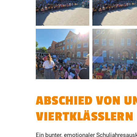
ABSCHIED VON U
VIERTKLÄSSLERN
Ein bunter, emotionaler Schuljahresau