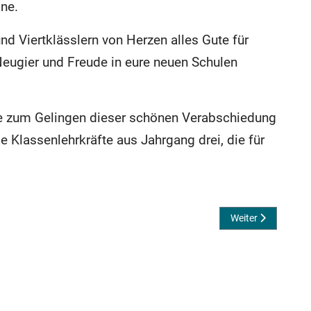
ne.
nd Viertklässlern von Herzen alles Gute für
Neugier und Freude in eure neuen Schulen
ie zum Gelingen dieser schönen Verabschiedung
 Klassenlehrkräfte aus Jahrgang drei, die für
r
Nächster Beitrag: 
Weiter