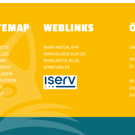
TEMAP
WEBLINKS
EITE
WWW.ANTON.APP
UN
LLES
WWW.BLINDE-KUH.DE
MO
UNS
WWW.ANTOLIN.DE
DI.
RICHT
WWW.VBN.DE
LEBEN
RVEREIN
MI
CE
DO
NE
FR