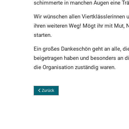
schimmerte in manchen Augen eine Trä
Wir wünschen allen Viertklässlerinnen u
ihren weiteren Weg! Mögt ihr mit Mut, 
starten.
Ein großes Dankeschön geht an alle, d
beigetragen haben und besonders an die
die Organisation zuständig waren.
Vorheriger Beitrag: Einschulung unserer Erstklässle
Zurück