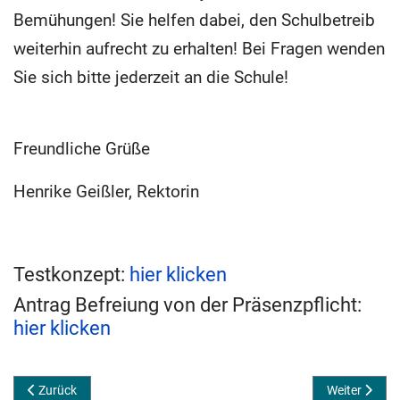
Bemühungen! Sie helfen dabei, den Schulbetreib
weiterhin aufrecht zu erhalten! Bei Fragen wenden
Sie sich bitte jederzeit an die Schule!
Freundliche Grüße
Henrike Geißler, Rektorin
Testkonzept:
hier klicken
Antrag Befreiung von der Präsenzpflicht:
hier klicken
Vorheriger Beitrag: Rückkehr ins Szenario A ab Montag
Nächster Beit
Zurück
Weiter