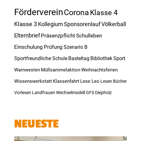
Förderverein
Corona
Klasse 4
Klasse 3
Kollegium
Sponsorenlauf
Völkerball
Elternbrief
Präsenzpflicht
Schulleben
Einschulung
Prüfung
Szenario B
Sportfreundliche Schule
Basteltag
Bibliothek
Sport
Warnwesten
Müllsammelaktion
Weihnachtsferien
Wissenswerkstatt
Klassenfahrt
Lese Leo
Lesen
Bücher
Vorlesen
Landfrauen
Wechselmodell
GFS
Diepholz
NEUESTE